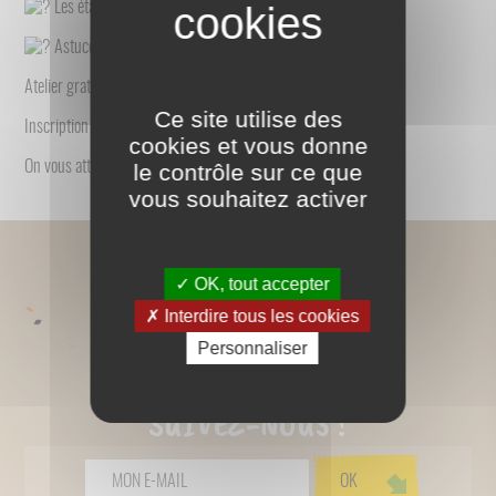
Les étapes clés pour réussir son compost
Astuces pour garder le contrôle… même quand ça chauffe !
Atelier gratuit
Ce site utilise des
Inscription obligatoire : prevention@symat.fr
cookies et vous donne
On vous attend nombreux !
le contrôle sur ce que
vous souhaitez activer
OK, tout accepter
Interdire tous les cookies
Personnaliser
SUIVEZ-NOUS !