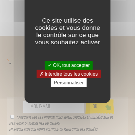
ENVOYER
Ce site utilise des
cookies et vous donne
le contrôle sur ce que
vous souhaitez activer
OK, tout accepter
Interdire tous les cookies
Personnaliser
SUIVEZ-NOUS !
* J’ACCEPTE QUE CES INFORMATIONS SOIENT STOCKÉES ET UTILISÉES AFIN DE
M’ENVOYER LA NEWSLETTER DU GROUPE.
EN SAVOIR PLUS SUR NOTRE
POLITIQUE DE PROTECTION DES DONNÉES