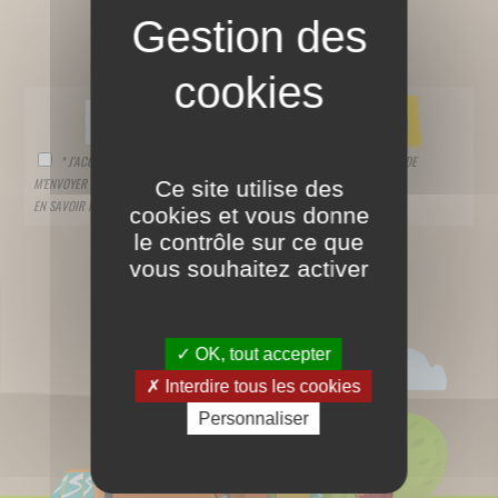
SUIVEZ-NOUS !
* J’ACCEPTE QUE CES INFORMATIONS SOIENT STOCKÉES ET UTILISÉES AFIN DE
Ce site utilise des
M’ENVOYER LA NEWSLETTER DU GROUPE.
EN SAVOIR PLUS SUR NOTRE
POLITIQUE DE PROTECTION DES DONNÉES
cookies et vous donne
le contrôle sur ce que
vous souhaitez activer
OK, tout accepter
Interdire tous les cookies
Personnaliser