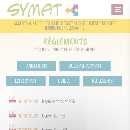
ACCÉDEZ AUX HORAIRES D'ÉTÉ DE TOUTES LES DÉCHÈTERIES DE VOTRE
TERRITOIRE
EN CLIQUANT ICI
RÈGLEMENTS
ACCUEIL
>
PUBLICATIONS
> RÈGLEMENTS
ANIMATIONS
DOCUMENTS SYMAT
ÉCHO SYMAT
GUIDES
RÈGLEMENTS
16/10/2025 -
Règlement RS et RSR
16/10/2025 -
Convention RS