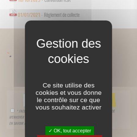
16/10/2025 -
Convention RSR
01/01/2021 -
Règlement de collecte
SUIVEZ-NOUS !
Ce site utilise des
cookies et vous donne
le contrôle sur ce que
vous souhaitez activer
* J’ACCEPTE QUE CES INFORMATIONS SOIENT STOCKÉES ET UTILISÉES AFIN DE
M’ENVOYER LA NEWSLETTER DU GROUPE.
EN SAVOIR PLUS SUR NOTRE
POLITIQUE DE PROTECTION DES DONNÉES
OK, tout accepter